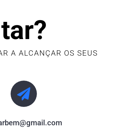
tar?
R A ALCANÇAR OS SEUS
arbem@gmail.com