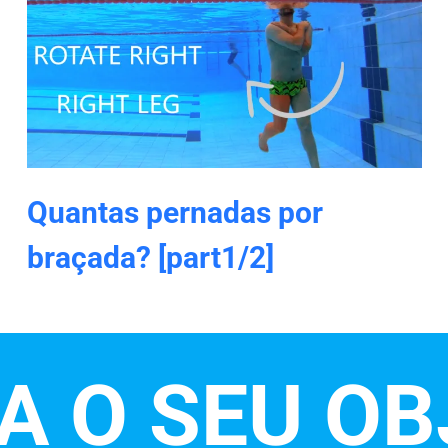
Quantas pernadas por
braçada? [part1/2]
A O SEU OB