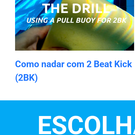
Como nadar com 2 Beat Kick
(2BK)
ESCOLH