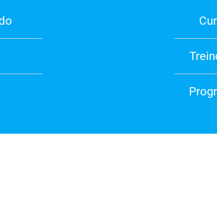
edo
Cur
Trein
Prog