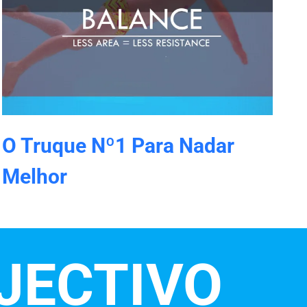
O Truque Nº1 Para Nadar
Melhor
JECTIVO